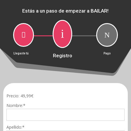
Estás a un paso de empezar a BAILAR!
i

N
Llegaste tú
Pago
Registro
Precio:
49,99€
Nombre:*
Apellido:*