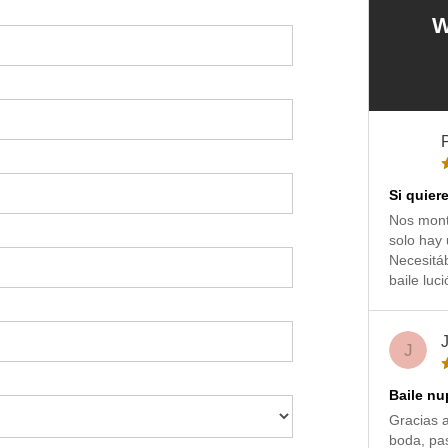
W
P
Si quier
Nos mont
solo hay 
Necesitáb
baile luci
J
Baile nu
Gracias a
boda, pa