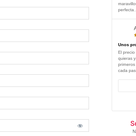
maravillo
perfecta.
Unos pro
El precio
quieras y
primeros 
cada paso
S
N